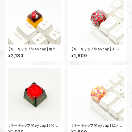
【キーキャップ/Keycap】苺と生
【キーキャップ/Keycap】すいか
クリームのカスタードプリン/Cu
もりだくさん/Watermelon Gal
¥2,180
¥1,800
stard Pudding with Strawb
ore
erry and Whipped Cream
【キーキャップ/Keycap】いくら
【キーキャップ/Keycap】ピング
軍艦/Ikura Gunkan
レもりだくさん/Pink Grapefru
¥1,500
¥1,800